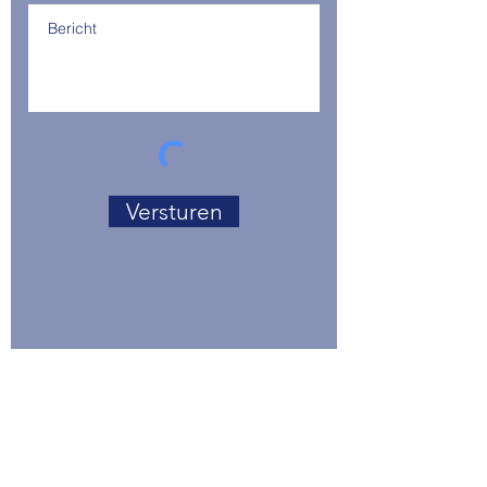
Versturen
Coaching voor echte mannen
Adres:
Oud Eemnesserweg 5J
3741MP Baarn