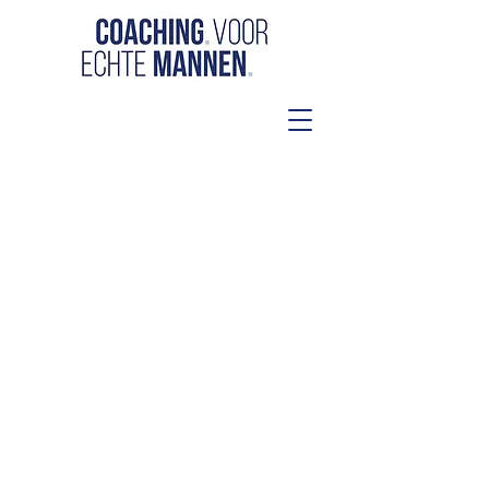
Bel, mail of stuur een
WhatsApp bericht, ik kom
graag met je in contact