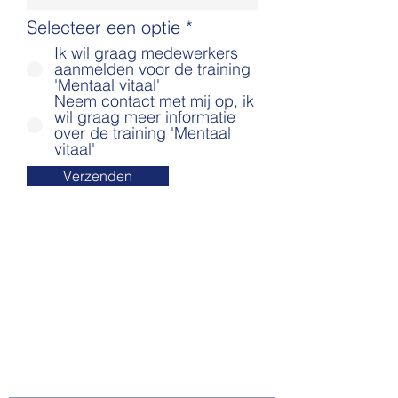
Selecteer een optie
*
Ik wil graag medewerkers
aanmelden voor de training
'Mentaal vitaal'
Neem contact met mij op, ik
wil graag meer informatie
over de training 'Mentaal
vitaal'
Verzenden
Bel, mail of stuur een
WhatsApp bericht, ik kom
graag met je in contact
om samen te kijken wat
we voor elkaar kunnen
betekenen.