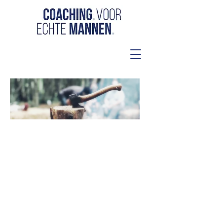
"Bijzondere ervaring met een aantal
collega's die allen zeer verschillend
zijn. Problemen zijn erg divers,
maar toch herkenbaar. Erg intensief,
maar wel bijzonder nuttig"