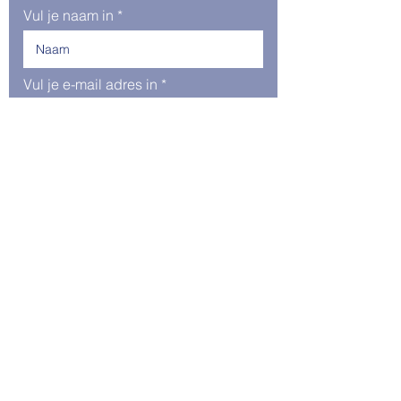
Vul je naam in
Vul je e-mail adres in
Telefoon
Bedrijf
Type je bericht